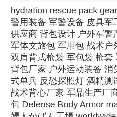
hydration
rescue
pack
gea
警用装备
军警设备
皮具军
供应商
背包设计
户外军警
军体文旅包
军用包
战术户
双肩背式枪袋
军包袋
枪套
背包厂家
户外运动装备
消
式单兵
反恐探照灯
酒精测
战术背心厂家
军品生产厂
包
Defense Body Armor
ma
婦人かばん工場
worldwide