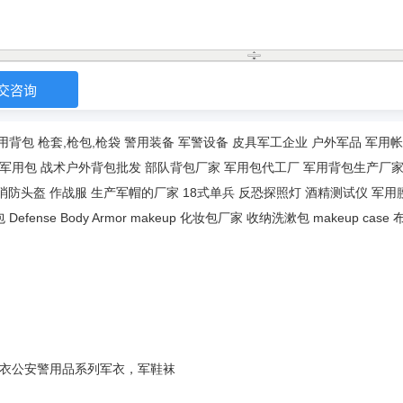
用背包
枪套,枪包,枪袋
警用装备
军警设备
皮具军工企业
户外军品
军用帐
军用包
战术户外背包批发
部队背包厂家
军用包代工厂
军用背包生产厂
消防头盔
作战服
生产军帽的厂家
18式单兵
反恐探照灯
酒精测试仪
军用
包
Defense Body Armor
makeup
化妆包厂家
收纳洗漱包
makeup case
衣
公安警用品系列
军衣，军鞋袜