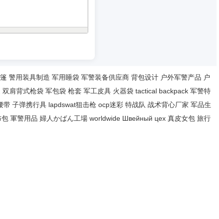
篷
警用装具制造
军用睡袋
军警装备供应商
背包设计
户外军警产品
户
家
双肩背式枪袋
军包袋
枪套
军工皮具
火器袋
tactical backpack
军警特
腰带
子弹携行具
lapdswat狙击枪
ocp迷彩
特战队
战术背心厂家
军品生
布包
軍警用品
婦人かばん工場
worldwide
Швейный цех
真皮女包
旅行