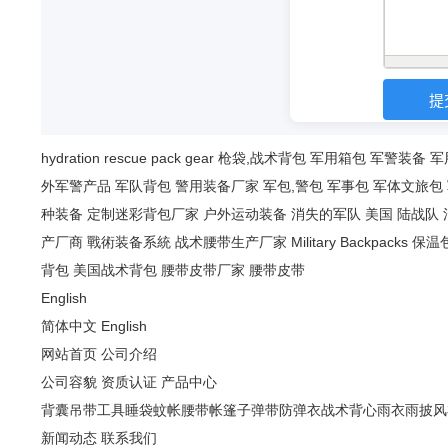
hydration
rescue
pack
gear
枪袋,战术背包
军用箱包
军警装备
军
外军警产品
军队背包
警用装备厂家
军包,警包
军事包
军体文旅包
种装备
定制迷彩背包厂家
户外运动装备
消失的军队
美国 陆战队
产厂商
戰術装备系統
战术腰带生产厂家
Military Backpacks
保温
背包
美国战术背包
腰带皮带厂家
腰带皮带
English
简体中文
English
网站首页
公司介绍
公司容貌
资质认证
产品中心
背囊
吊带
工具
睡袋
蚊帐
腰带
帐篷
子弹带
防弹衣
战术背心
雨衣雨披风
新闻动态
联系我们