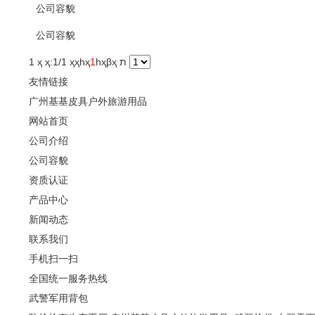
公司容貌
公司容貌
1 ҳ ҳ:1/1 ҳ
ҳ
һҳ
1
һҳ
βҳ
ת
友情链接
广州基基皮具户外旅游用品
网站首页
公司介绍
公司容貌
资质认证
产品中心
新闻动态
联系我们
手机扫一扫
全国统一服务热线
武警军用背包