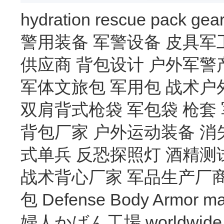
hydration
rescue
pack
gea
警用装备
军警设备
皮具军
供应商
背包设计
户外军警
军体文旅包
军用包
战术户
双肩背式枪袋
军包袋
枪套
背包厂家
户外运动装备
消
式单兵
反恐探照灯
酒精测
战术背心厂家
军品生产厂
包
Defense Body Armor
ma
婦人かばん工場
worldwide