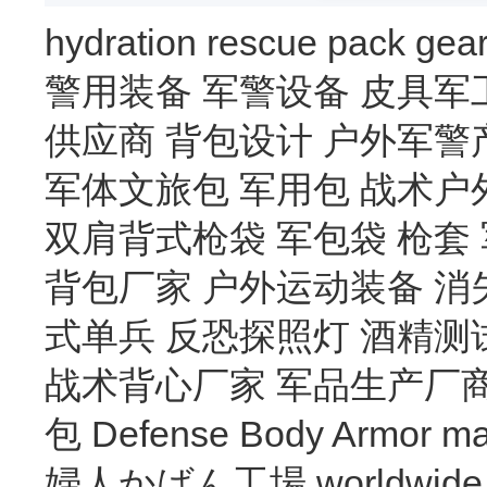
hydration
rescue
pack
gea
警用装备
军警设备
皮具军
供应商
背包设计
户外军警
军体文旅包
军用包
战术户
双肩背式枪袋
军包袋
枪套
背包厂家
户外运动装备
消
式单兵
反恐探照灯
酒精测
战术背心厂家
军品生产厂
包
Defense Body Armor
ma
婦人かばん工場
worldwide