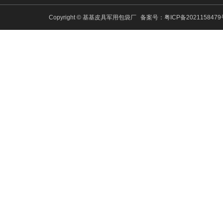
Copyright © 基基皮具军用包袋厂
备案号：
粤ICP备202115847