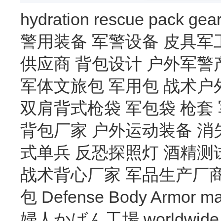
hydration
rescue
pack
gea
警用装备
军警设备
皮具军
供应商
背包设计
户外军警
军体文旅包
军用包
战术户
双肩背式枪袋
军包袋
枪套
背包厂家
户外运动装备
消
式单兵
反恐探照灯
酒精测
战术背心厂家
军品生产厂
包
Defense Body Armor
ma
婦人かばん工場
worldwide