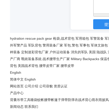
hydration
rescue
pack
gear
枪袋,战术背包
军用箱包
军警装备
军
外军警产品
军队背包
警用装备厂家
军包,警包
军事包
军体文旅包
种装备
定制迷彩背包厂家
户外运动装备
消失的军队
美国 陆战队
产厂商
戰術装备系統
战术腰带生产厂家
Military Backpacks
保温
背包
美国战术背包
腰带皮带厂家
腰带皮带
English
简体中文
English
网站首页
公司介绍
公司容貌
资质认证
产品中心
背囊
吊带
工具
睡袋
蚊帐
腰带
帐篷
子弹带
防弹衣
战术背心
雨衣雨披风
新闻动态
联系我们