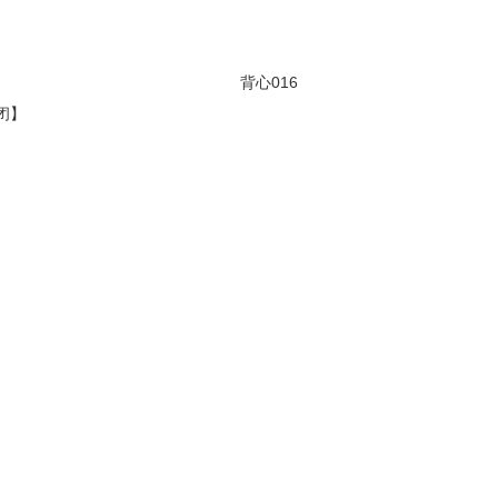
背心016
闭
】