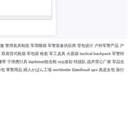
篷
警用装具制造
军用睡袋
军警装备供应商
背包设计
户外军警产品
户
家
双肩背式枪袋
军包袋
枪套
军工皮具
火器袋
tactical backpack
军警特
腰带
子弹携行具
lapdswat狙击枪
ocp迷彩
特战队
战术背心厂家
军品生
布包
軍警用品
婦人かばん工場
worldwide
Швейный цех
真皮女包
旅行