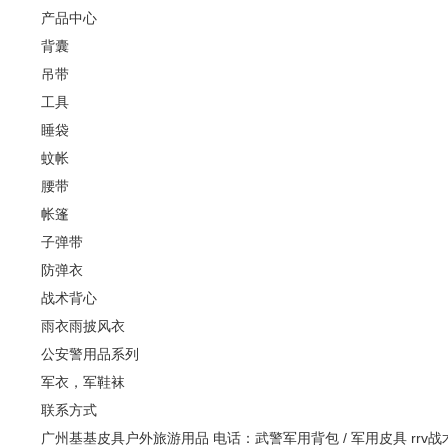
产品中心
背囊
吊带
工具
睡袋
蚊帐
腰带
帐篷
子弹带
防弹衣
战术背心
雨衣雨披风衣
公安警用品系列
军衣，军鞋袜
联系方式
广州基基皮具户外旅游用品 电话：武警军用背包 / 军用皮具 rrv战术背包 