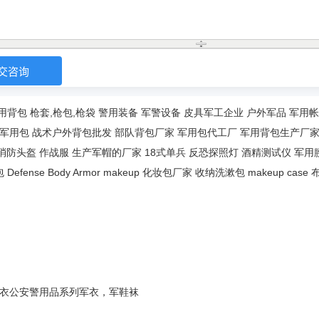
用背包
枪套,枪包,枪袋
警用装备
军警设备
皮具军工企业
户外军品
军用帐
军用包
战术户外背包批发
部队背包厂家
军用包代工厂
军用背包生产厂
消防头盔
作战服
生产军帽的厂家
18式单兵
反恐探照灯
酒精测试仪
军用
包
Defense Body Armor
makeup
化妆包厂家
收纳洗漱包
makeup case
衣
公安警用品系列
军衣，军鞋袜