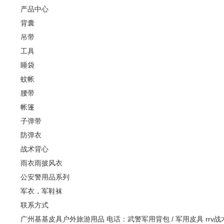
产品中心
背囊
吊带
工具
睡袋
蚊帐
腰带
帐篷
子弹带
防弹衣
战术背心
雨衣雨披风衣
公安警用品系列
军衣，军鞋袜
联系方式
广州基基皮具户外旅游用品 电话：武警军用背包 / 军用皮具 rrv战术背包 