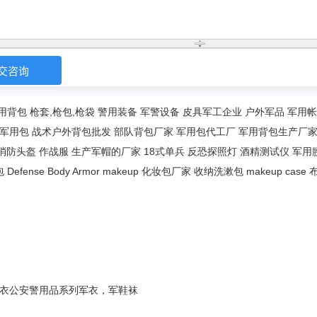
用背包
枪套,枪包,枪袋
警用装备
军警设备
皮具军工企业
户外军品
军用帐
军用包
战术户外背包批发
部队背包厂家
军用包代工厂
军用背包生产厂
消防头盔
作战服
生产军帽的厂家
18式单兵
反恐探照灯
酒精测试仪
军用
包
Defense Body Armor
makeup
化妆包厂家
收纳洗漱包
makeup case
衣
公安警用品系列
军衣，军鞋袜