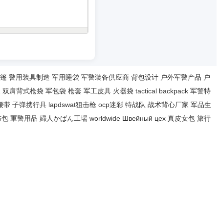
篷
警用装具制造
军用睡袋
军警装备供应商
背包设计
户外军警产品
户
家
双肩背式枪袋
军包袋
枪套
军工皮具
火器袋
tactical backpack
军警特
腰带
子弹携行具
lapdswat狙击枪
ocp迷彩
特战队
战术背心厂家
军品生
布包
軍警用品
婦人かばん工場
worldwide
Швейный цех
真皮女包
旅行