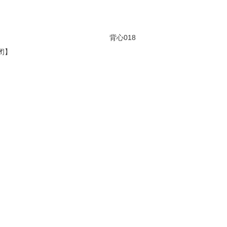
背心018
闭
】