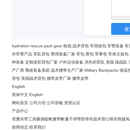
hydration
rescue
pack
gear
枪袋,战术背包
军用箱包
军警装备
军
外军警产品
军队背包
警用装备厂家
军包,警包
军事包
军体文旅包
种装备
定制迷彩背包厂家
户外运动装备
消失的军队
美国 陆战队
产厂商
戰術装备系統
战术腰带生产厂家
Military Backpacks
保温
背包
美国战术背包
腰带皮带厂家
腰带皮带
English
简体中文
English
网站首页
公司介绍
公司容貌
资质认证
产品中心
背囊
吊带
工具
睡袋
蚊帐
腰带
帐篷
子弹带
防弹衣
战术背心
雨衣雨披风
新闻动态
联系我们